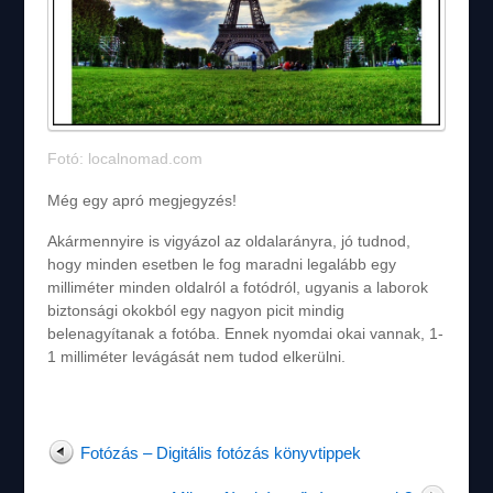
Fotó: localnomad.com
Még egy apró megjegyzés!
Akármennyire is vigyázol az oldalarányra, jó tudnod,
hogy minden esetben le fog maradni legalább egy
milliméter minden oldalról a fotódról, ugyanis a laborok
biztonsági okokból egy nagyon picit mindig
belenagyítanak a fotóba. Ennek nyomdai okai vannak, 1-
1 milliméter levágását nem tudod elkerülni.
Fotózás – Digitális fotózás könyvtippek