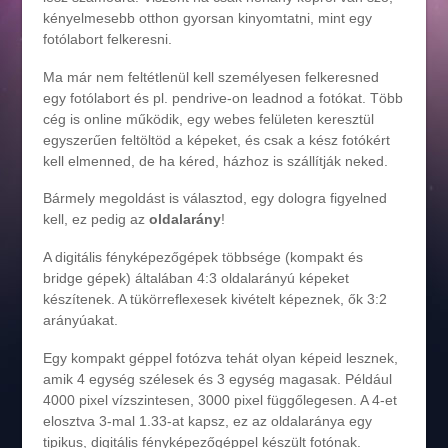
kényelmesebb otthon gyorsan kinyomtatni, mint egy
fotólabort felkeresni.
Ma már nem feltétlenül kell személyesen felkeresned
egy fotólabort és pl. pendrive-on leadnod a fotókat. Több
cég is online működik, egy webes felületen keresztül
egyszerűen feltöltöd a képeket, és csak a kész fotókért
kell elmenned, de ha kéred, házhoz is szállítják neked.
Bármely megoldást is választod, egy dologra figyelned
kell, ez pedig az
oldalarány
!
A digitális fényképezőgépek többsége (kompakt és
bridge gépek) általában 4:3 oldalarányú képeket
készítenek. A tükörreflexesek kivételt képeznek, ők 3:2
arányúakat.
Egy kompakt géppel fotózva tehát olyan képeid lesznek,
amik 4 egység szélesek és 3 egység magasak. Például
4000 pixel vízszintesen, 3000 pixel függőlegesen. A 4-et
elosztva 3-mal 1.33-at kapsz, ez az oldalaránya egy
tipikus, digitális fényképezőgéppel készült fotónak.