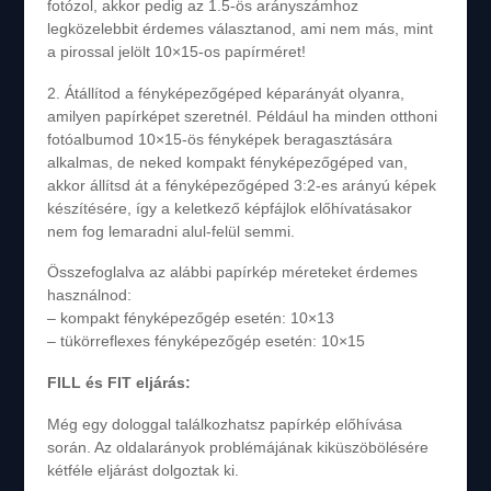
fotózol, akkor pedig az 1.5-ös arányszámhoz
legközelebbit érdemes választanod, ami nem más, mint
a pirossal jelölt 10×15-os papírméret!
2. Átállítod a fényképezőgéped képarányát olyanra,
amilyen papírképet szeretnél. Például ha minden otthoni
fotóalbumod 10×15-ös fényképek beragasztására
alkalmas, de neked kompakt fényképezőgéped van,
akkor állítsd át a fényképezőgéped 3:2-es arányú képek
készítésére, így a keletkező képfájlok előhívatásakor
nem fog lemaradni alul-felül semmi.
Összefoglalva az alábbi papírkép méreteket érdemes
használnod:
– kompakt fényképezőgép esetén: 10×13
– tükörreflexes fényképezőgép esetén: 10×15
FILL és FIT eljárás:
Még egy dologgal találkozhatsz papírkép előhívása
során. Az oldalarányok problémájának kiküszöbölésére
kétféle eljárást dolgoztak ki.