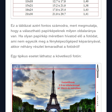
Ez a táblázat azért fontos számodra, mert megmutatja,
hogy a választható papírképeknek milyen oldalaránya
van. Ha olyan papírkép méretben hívatod elő a fotódat,
ami nem egyezik meg a fényképezőgéped képarányával,
akkor néhány részlet lemaradhat a fotódról!
Egy tipikus esetet láthatsz a következő fotón: