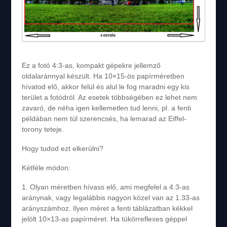
Ez a fotó 4:3-as, kompakt gépekre jellemző
oldalaránnyal készült. Ha 10×15-ös papírméretben
hívatod elő, akkor felül és alul le fog maradni egy kis
terület a fotódról. Az esetek többségében ez lehet nem
zavaró, de néha igen kellemetlen tud lenni, pl. a fenti
példában nem túl szerencsés, ha lemarad az Eiffel-
torony teteje.
Hogy tudod ezt elkerülni?
Kétféle módon:
1. Olyan méretben hívass elő, ami megfelel a 4:3-as
aránynak, vagy legalábbis nagyon közel van az 1.33-as
arányszámhoz. Ilyen méret a fenti táblázatban kékkel
jelölt 10×13-as papírméret. Ha tükörreflexes géppel