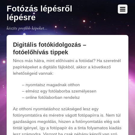
Fotózás lépésről
lépésre
készíts profibb képeket...
Digitális fotókidolgozás –
fotóelőhívás tippek
Nincs más hátra, mint előhívatni a fotóidat? Ha szeretnél
papírképeket a digitális fájlokból, akkor a következő
lehetőségeid vannak:
– nyomtatsz magadnak otthon
– elmész egy fotólaborba személyesen
– online fotólaborban rendelsz
Az otthoni nyomtatáshoz szükséged lesz egy
fotónyomtatóra és méretre vágott fotópapírra is. Nem túl
gazdaságos megoldás, hiszen a fotónyomtatás elég sok
tintát igényel, így a fotópapír és a tinta folyamatos kiadás
lesz számodra. Viszont ha csak néhány képről van szó,