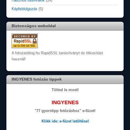
Hasznos tudnivalók
(14)
Képfeldolgozás
(5)
Biztonságos weboldal
A fotozasblog.hu RapidSSL tanúsítványt és titkosítást
használ!
INGYENES fotózás tippek
Töltsd le most!
INGYENES
"77 gyorstipp fotózáshoz" e-füzet!
Klikk ide: e-füzet letöltése!