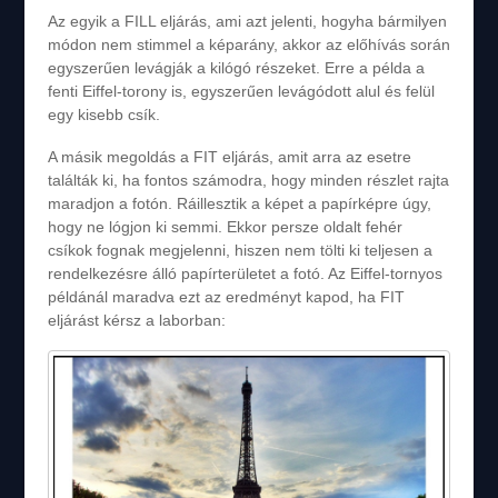
Az egyik a FILL eljárás, ami azt jelenti, hogyha bármilyen
módon nem stimmel a képarány, akkor az előhívás során
egyszerűen levágják a kilógó részeket. Erre a példa a
fenti Eiffel-torony is, egyszerűen levágódott alul és felül
egy kisebb csík.
A másik megoldás a FIT eljárás, amit arra az esetre
találták ki, ha fontos számodra, hogy minden részlet rajta
maradjon a fotón. Ráillesztik a képet a papírképre úgy,
hogy ne lógjon ki semmi. Ekkor persze oldalt fehér
csíkok fognak megjelenni, hiszen nem tölti ki teljesen a
rendelkezésre álló papírterületet a fotó. Az Eiffel-tornyos
példánál maradva ezt az eredményt kapod, ha FIT
eljárást kérsz a laborban: