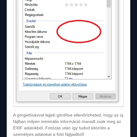
A görgetősávval lejjeb gördítve ellenőrizheted, hogy az új
fájlban milyen minimális információ maradt csak meg az
EXIF adatokból. Fotózás után így tudod kitörölni a
személyes adatokat a fotó fájljaidból!