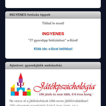
INGYENES fotózás tippek
Töltsd le most!
INGYENES
"77 gyorstipp fotózáshoz" e-füzet!
Klikk ide: e-füzet letöltése!
Ajánlom: gyerekjáték webáruház
Ne vessz el a játékáruházak több ezres játékkínálatában!
100 válogatott gyerekjáték 0-tól 6 éves korig, ez a