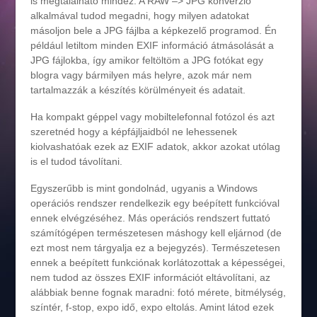
is megtalálható mindez. A RAW –> JPG konverzió
alkalmával tudod megadni, hogy milyen adatokat
másoljon bele a JPG fájlba a képkezelő programod. Én
például letiltom minden EXIF információ átmásolását a
JPG fájlokba, így amikor feltöltöm a JPG fotókat egy
blogra vagy bármilyen más helyre, azok már nem
tartalmazzák a készítés körülményeit és adatait.
Ha kompakt géppel vagy mobiltelefonnal fotózol és azt
szeretnéd hogy a képfájljaidból ne lehessenek
kiolvashatóak ezek az EXIF adatok, akkor azokat utólag
is el tudod távolítani.
Egyszerűbb is mint gondolnád, ugyanis a Windows
operációs rendszer rendelkezik egy beépített funkcióval
ennek elvégzéséhez. Más operációs rendszert futtató
számítógépen természetesen máshogy kell eljárnod (de
ezt most nem tárgyalja ez a bejegyzés). Természetesen
ennek a beépített funkciónak korlátozottak a képességei,
nem tudod az összes EXIF információt eltávolítani, az
alábbiak benne fognak maradni: fotó mérete, bitmélység,
színtér, f-stop, expo idő, expo eltolás. Amint látod ezek