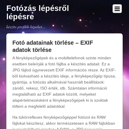
Fotózás lépésről
lépésre
készíts profibb képeket...
Fotó adatainak törlése – EXIF
adatok törlése
A fényképezőgépek és a mobiltelefonok szinte minden
esetben beleírják a fotó fájlba a készítés adatait. Ez a
JPG fájlod úgynevezett EXIF információs része. Az EXIF-
ből kiolvasható a készítés ideje, a fényképezőgép típusa,
gyártója, a fotózás alkalmával használt beállítások:
záridő, rekesz, ISO érték, stb. Számtalan információ
megtalálható az EXIF adatok között, melyeket
alapértelmezésként a fényképezőgépek ki is szoktak
tölteni a megfelelő adatokkal.
Ha tükörreflexes fényképezőgéppel fotózol és RAW
fájlokat készítesz, akkor természetesen a RAW fájlokban